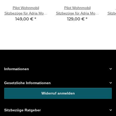
Pilot Wohnmobil
Pilot Wohnmobil
Sitzbezüge für Adria Mobil
Sitzbezüge für Adria Mobil
Sitzb
Twin SL (Beige) POSE705
149,00 €
*
Twin Plus SL (Beige)
129,00 €
*
Twi
WOHN405
Informationen
Gesetzliche Informationen
Widerruf anmelden
Sitzbezüge Ratgeber