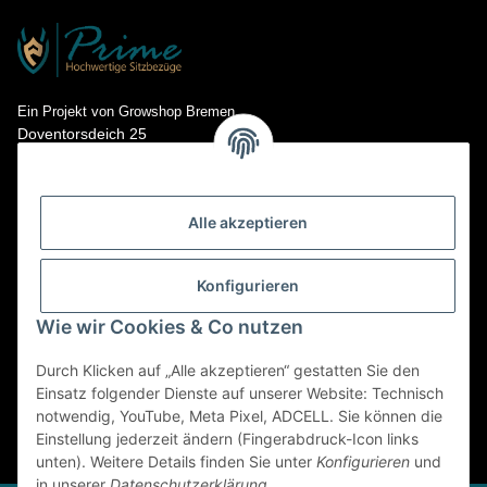
Ein Projekt von Growshop Bremen
Doventorsdeich 25
28195 Bremen
Kontakt: info@prime-sitzbezuege.de
Tel.: 0421- 673 718 15
Alle akzeptieren
Konfigurieren
Wie wir Cookies & Co nutzen
Durch Klicken auf „Alle akzeptieren“ gestatten Sie den
Einsatz folgender Dienste auf unserer Website: Technisch
notwendig, YouTube, Meta Pixel, ADCELL. Sie können die
Einstellung jederzeit ändern (Fingerabdruck-Icon links
* Alle Preise inkl. gesetzlicher USt., zzgl.
Versand
unten). Weitere Details finden Sie unter
Konfigurieren
und
in unserer
Datenschutzerklärung
.