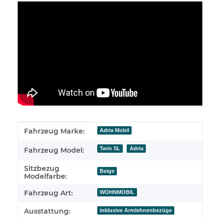
Produkteigenschaft
Wert
Fahrzeug Marke:
Adria Mobil
Twin SL
Adria
Fahrzeug Model:
Sitzbezug
Beige
Modelfarbe:
Fahrzeug Art:
WOHNMOBIL
Ausstattung:
inklusive Armlehnenbezüge