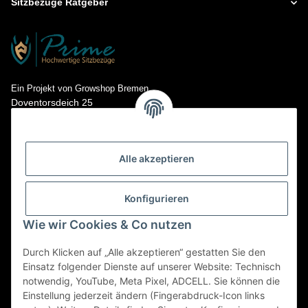
Sitzbezüge Ratgeber
Ein Projekt von Growshop Bremen
Doventorsdeich 25
28195 Bremen
Kontakt: info@prime-sitzbezuege.de
Tel.: 0421- 673 718 15
Alle akzeptieren
Konfigurieren
Wie wir Cookies & Co nutzen
Durch Klicken auf „Alle akzeptieren“ gestatten Sie den
Einsatz folgender Dienste auf unserer Website: Technisch
notwendig, YouTube, Meta Pixel, ADCELL. Sie können die
Einstellung jederzeit ändern (Fingerabdruck-Icon links
* Alle Preise inkl. gesetzlicher USt., zzgl.
Versand