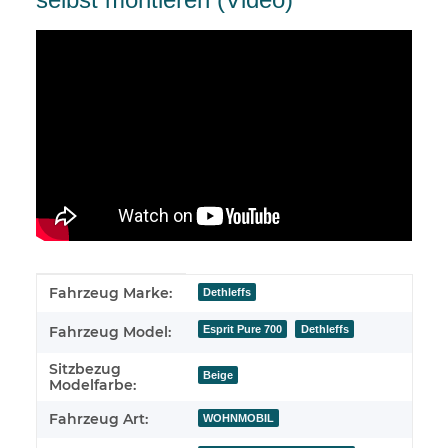
Produkteigenschaft
Wert
Fahrzeug Marke:
Dethleffs
Esprit Pure 700
Dethleffs
Fahrzeug Model:
Sitzbezug
Beige
Modelfarbe:
Fahrzeug Art:
WOHNMOBIL