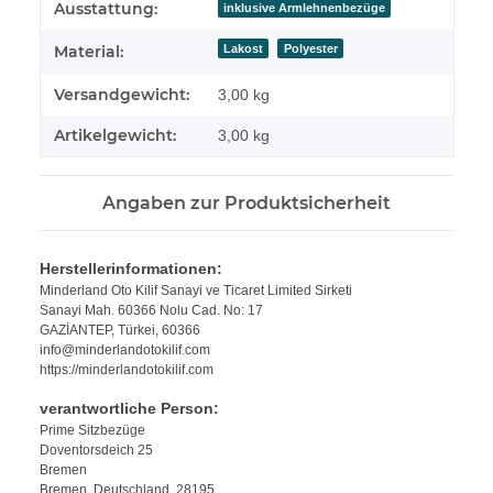
Ausstattung:
inklusive Armlehnenbezüge
Lakost
Polyester
Material:
Versandgewicht:
3,00 kg
Artikelgewicht:
3,00
kg
Angaben zur Produktsicherheit
Herstellerinformationen:
Minderland Oto Kilif Sanayi ve Ticaret Limited Sirketi
Sanayi Mah. 60366 Nolu Cad. No: 17
GAZİANTEP, Türkei, 60366
info@minderlandotokilif.com
https://minderlandotokilif.com
verantwortliche Person:
Prime Sitzbezüge
Doventorsdeich 25
Bremen
Bremen, Deutschland, 28195