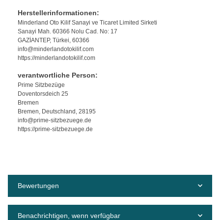
Herstellerinformationen:
Minderland Oto Kilif Sanayi ve Ticaret Limited Sirketi
Sanayi Mah. 60366 Nolu Cad. No: 17
GAZİANTEP, Türkei, 60366
info@minderlandotokilif.com
https://minderlandotokilif.com
verantwortliche Person:
Prime Sitzbezüge
Doventorsdeich 25
Bremen
Bremen, Deutschland, 28195
info@prime-sitzbezuege.de
https://prime-sitzbezuege.de
Bewertungen
Benachrichtigen, wenn verfügbar