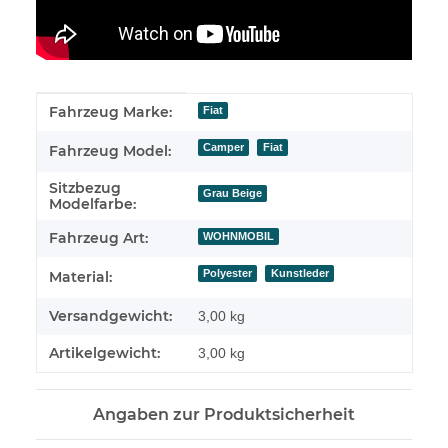
Produkteigenschaft
Wert
Fahrzeug Marke:
Fiat
Camper
Fiat
Fahrzeug Model:
Sitzbezug
Grau Beige
Modelfarbe:
Fahrzeug Art:
WOHNMOBIL
Polyester
Kunstleder
Material:
Versandgewicht:
3,00 kg
Artikelgewicht:
3,00
kg
Angaben zur Produktsicherheit