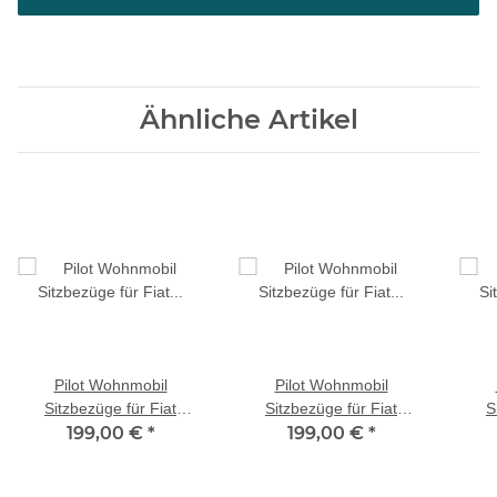
Ähnliche Artikel
Pilot Wohnmobil
Pilot Wohnmobil
Sitzbezüge für Fiat
Sitzbezüge für Fiat
S
Camper (Beige) Leder |
199,00 €
*
Camper (Grau) Leder |
199,00 €
*
Camp
Prime APOL505
Prime APOL508
Led