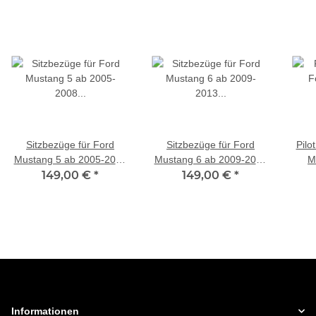
Sitzbezüge für Ford
Sitzbezüge für Ford
Pilo
Mustang 5 ab 2005-2008
Mustang 6 ab 2009-2013
M
(Schwarz-Grau) HEPH1 |
149,00 €
*
(Schwarz-Grau) HEPH1 |
149,00 €
*
(Sch
Mit ABE
Mit ABE
Informationen