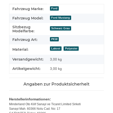
Produkteigenschaft
Wert
Fahrzeug Marke:
Ford
Fahrzeug Model:
Ford Mustang
Sitzbezug
Schwarz Grau
Modelfarbe:
Fahrzeug Art:
PKW
Lakost
Polyester
Material:
Versandgewicht:
3,00 kg
Artikelgewicht:
3,00
kg
Angaben zur Produktsicherheit
Herstellerinformationen:
Minderland Oto Kilif Sanayi ve Ticaret Limited Sirketi
Sanayi Mah. 60366 Nolu Cad. No: 17