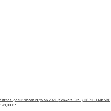
Sitzbezüge für Nissan Ariya ab 2021 (Schwarz-Grau) HEPH1 | Mit ABE
149,00 €
*