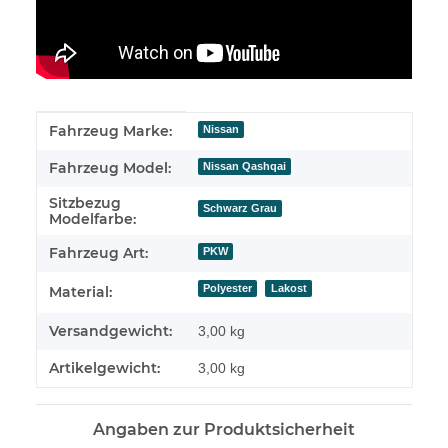
Produkteigenschaft
Wert
Fahrzeug Marke:
Nissan
Fahrzeug Model:
Nissan Qashqai
Sitzbezug
Schwarz Grau
Modelfarbe:
Fahrzeug Art:
PKW
Polyester
Lakost
Material:
Versandgewicht:
3,00 kg
Artikelgewicht:
3,00
kg
Angaben zur Produktsicherheit