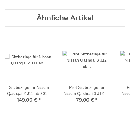
Ähnliche Artikel
Sitzbezüge für Nissan
Pilot Sitzbezüge für
P
Qashqai 2 J11 ab 2013-
Nissan Qashqai 3 J12 ab
Niss
2021 (Schwarz-Grau)
149,00 €
*
2021 (Schwarz-Grau)
79,00 €
*
20
HEPH1 | Mit ABE
ZENO501 | Mit ABE
Grau