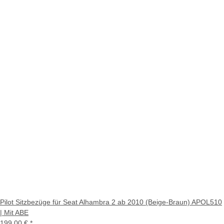
Pilot Sitzbezüge für Seat Alhambra 2 ab 2010 (Beige-Braun) APOL510
| Mit ABE
199,00 €
*