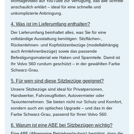
Montagevideo auf YouTube zur Verfügung, das alle Schritte
anschaulich erklärt – ideal für eine schnelle und
unkomplizierte Anbringung.
4. Was ist im Lieferumfang enthalten?
Der Lieferumfang beinhaltet alles, was Sie für eine
vollständige Ausstattung benötigen: Sitzflächen-,
Rückenlehnen- und Kopfstützenbezüge (modellabhängig
auch Armlehnenbezüge) sowie das passende
Befestigungsmaterial wie Haken und Spannteile. Damit ist
Ihr Volvo S60 rundum geschützt – in der gewählten Farbe
Schwarz-Grau.
5. Für wen sind diese Sitzbezüge geeignet?
Unsere Sitzbezüge sind ideal für Privatpersonen,
Handwerker, Fahrzeugflotten, Autovermieter oder
Taxiunternehmen. Sie bieten nicht nur Schutz und Komfort,
sondern auch ein optisches Upgrade – und das in der
Farbe Schwarz-Grau, passend für Ihren Volvo S60.
6. Warum ist eine ABE bei Sitzbezügen wichtig?
Eine ABE (Allgemeine Betriebserlaubnis) bestätigt, dass die