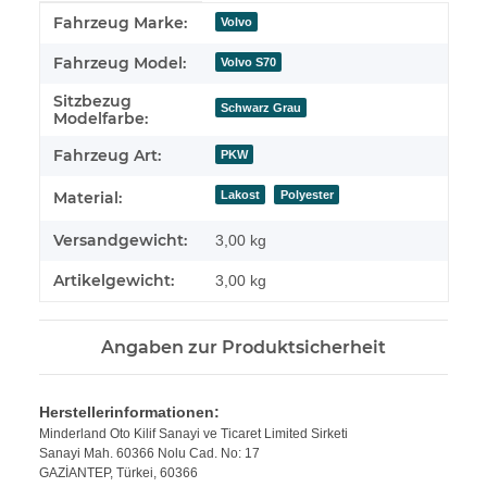
Produkteigenschaft
Wert
Fahrzeug Marke:
Volvo
Fahrzeug Model:
Volvo S70
Sitzbezug
Schwarz Grau
Modelfarbe:
Fahrzeug Art:
PKW
Lakost
Polyester
Material:
Versandgewicht:
3,00 kg
Artikelgewicht:
3,00
kg
Angaben zur Produktsicherheit
Herstellerinformationen:
Minderland Oto Kilif Sanayi ve Ticaret Limited Sirketi
Sanayi Mah. 60366 Nolu Cad. No: 17
GAZİANTEP, Türkei, 60366