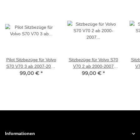
Pilot Sitzbezüge für Volvo
Sitzbezüge für Volvo S70
Sitz
S70 V70 3 ab 2007-2016
V70 2 ab 2000-2007
V7
(Schwarz-Grau) ZARA401
99,00 €
*
(Schwarz-Grau) HEST115
99,00 €
*
(Sch
| Mit ABE
| Mit ABE
Informationen