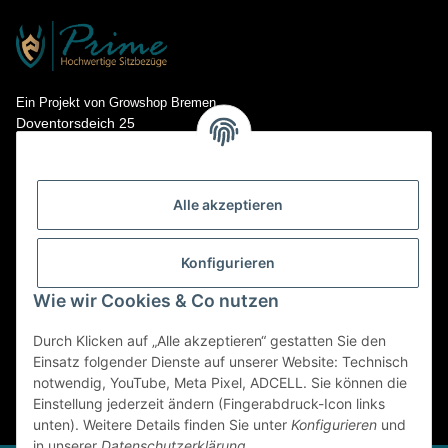
Ein Projekt von Growshop Bremen
Doventorsdeich 25
28195 Bremen
Kontakt: info@prime-sitzbezuege.de
Tel.: 0421- 673 718 15
Alle akzeptieren
Konfigurieren
Wie wir Cookies & Co nutzen
Durch Klicken auf „Alle akzeptieren“ gestatten Sie den
Einsatz folgender Dienste auf unserer Website: Technisch
notwendig, YouTube, Meta Pixel, ADCELL. Sie können die
Einstellung jederzeit ändern (Fingerabdruck-Icon links
* Alle Preise inkl. gesetzlicher USt., zzgl.
Versand
unten). Weitere Details finden Sie unter
Konfigurieren
und
in unserer
Datenschutzerklärung
.