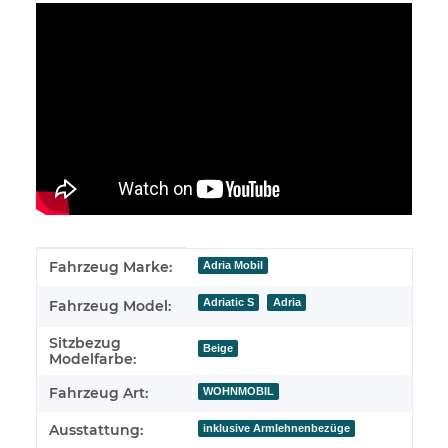
Produkteigenschaft
Wert
Fahrzeug Marke:
Adria Mobil
Adriatic S
Adria
Fahrzeug Model:
Sitzbezug
Beige
Modelfarbe:
Fahrzeug Art:
WOHNMOBIL
Ausstattung:
inklusive Armlehnenbezüge