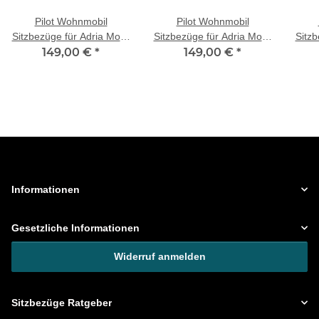
Pilot Wohnmobil
Pilot Wohnmobil
Sitzbezüge für Adria Mobil
Sitzbezüge für Adria Mobil
Sitzb
Adriatic S (Beige)
149,00 €
*
Twin S SL Plus (Beige)
149,00 €
*
Cor
POSE705
POSE705
Informationen
Gesetzliche Informationen
Widerruf anmelden
Sitzbezüge Ratgeber