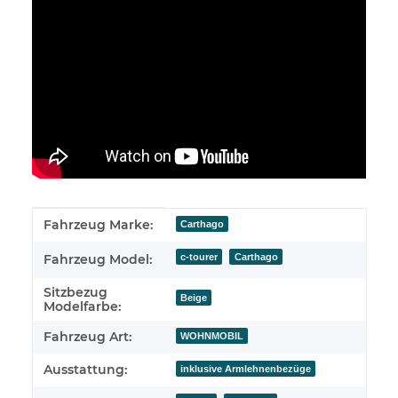
Produkteigenschaft
Wert
Fahrzeug Marke:
Carthago
c-tourer
Carthago
Fahrzeug Model:
Sitzbezug
Beige
Modelfarbe:
Fahrzeug Art:
WOHNMOBIL
Ausstattung:
inklusive Armlehnenbezüge