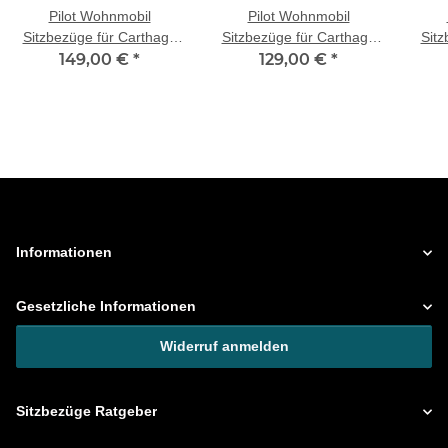
Pilot Wohnmobil
Pilot Wohnmobil
Sitzbezüge für Carthago
Sitzbezüge für Carthago
Sitz
c-tourer (Beige) POSE705
149,00 €
*
chic c-line luxury line
129,00 €
*
c-to
(Beige) WOHN405
Informationen
Gesetzliche Informationen
Widerruf anmelden
Sitzbezüge Ratgeber