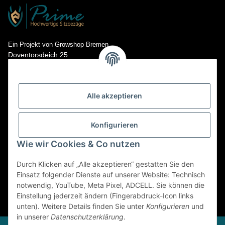
Ein Projekt von Growshop Bremen
Doventorsdeich 25
28195 Bremen
Kontakt: info@prime-sitzbezuege.de
Tel.: 0421- 673 718 15
Alle akzeptieren
Konfigurieren
Wie wir Cookies & Co nutzen
Durch Klicken auf „Alle akzeptieren“ gestatten Sie den
Einsatz folgender Dienste auf unserer Website: Technisch
notwendig, YouTube, Meta Pixel, ADCELL. Sie können die
Einstellung jederzeit ändern (Fingerabdruck-Icon links
* Alle Preise inkl. gesetzlicher USt., zzgl.
Versand
unten). Weitere Details finden Sie unter
Konfigurieren
und
in unserer
Datenschutzerklärung
.