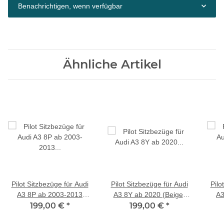
Benachrichtigen, wenn verfügbar
Ähnliche Artikel
Pilot Sitzbezüge für Audi
Pilot Sitzbezüge für Audi
Pilo
A3 8P ab 2003-2013
A3 8Y ab 2020 (Beige-
A3
(Beige-Braun) APOL510 |
199,00 €
*
Braun) APOL510 | Mit
199,00 €
*
(Bei
Mit ABE
ABE