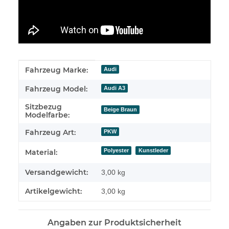
Produkteigenschaft
Wert
Fahrzeug Marke:
Audi
Fahrzeug Model:
Audi A3
Sitzbezug
Beige Braun
Modelfarbe:
Fahrzeug Art:
PKW
Polyester
Kunstleder
Material:
Versandgewicht:
3,00 kg
Artikelgewicht:
3,00
kg
Angaben zur Produktsicherheit