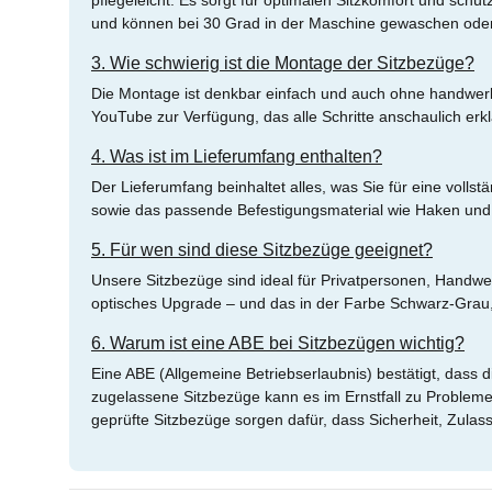
pflegeleicht. Es sorgt für optimalen Sitzkomfort und schü
und können bei 30 Grad in der Maschine gewaschen oder
3. Wie schwierig ist die Montage der Sitzbezüge?
Die Montage ist denkbar einfach und auch ohne handwerklic
YouTube zur Verfügung, das alle Schritte anschaulich erkl
4. Was ist im Lieferumfang enthalten?
Der Lieferumfang beinhaltet alles, was Sie für eine vol
sowie das passende Befestigungsmaterial wie Haken und 
5. Für wen sind diese Sitzbezüge geeignet?
Unsere Sitzbezüge sind ideal für Privatpersonen, Handwe
optisches Upgrade – und das in der Farbe Schwarz-Grau
6. Warum ist eine ABE bei Sitzbezügen wichtig?
Eine ABE (Allgemeine Betriebserlaubnis) bestätigt, dass 
zugelassene Sitzbezüge kann es im Ernstfall zu Problem
geprüfte Sitzbezüge sorgen dafür, dass Sicherheit, Zula