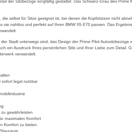
ail der Sitzbezüge sorgfältig gestaltet. Das Schwarz-Grau des Prime Mo
die selbst für Sitze geeignet ist, bei denen die Kopfstützen nicht abneh
dass sie nahtlos und perfekt auf Ihren BMW X5 E70 passen. Das Ergebni
rwandelt.
in der Stadt unterwegs sind, das Design der Prime Pilot Autositzbezüge
uch ein Ausdruck Ihres persönlichen Stils und Ihrer Liebe zum Detail. 
terwerk verwandelt.
halten
 sofort legal nutzbar
mobilindustrie
ng
 zu gewährleisten
für maximalen Komfort
n Komfort zu bieten
n Stauraum