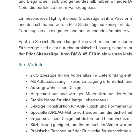
und Eleganz sein soll, und genau deshalb haben wir jedes Det
Note, die perfekt zu Ihrem Fahrzeug passt.
Ein besonderes Highlight dieser Sitzbezüge ist ihre Passform, 
und deshalb haben wir die Pilot Sitzbezüge so konzipiert, 
Fahrzeugs in ein elegantes und ansprechendes Ambiente ve
Egal, ob Sie sich für eine lange Reise vorbereiten oder nur 
Sitzbezüge sind nicht nur eine praktische Lösung, sondern a
der
Pilot Sitzbezüge Ihren BMW X5 E70
in ein wahres Meis
Ihre Vorteile:
2x Sitzbezüge für die Vordersitze im Lieferumfang ent
Mit ABE-Zulassung – keine Eintragung erforderlich und
Außergewöhnliches Design
Hergestellt aus hochwertigen Materialien aus der Auto
Stabile Nähte für eine lange Lebensdauer
3-lagige Konstruktion für Anti-Rutsch und Formerhaltu
Spezielle AIRBAG-Nähte vorhanden, um die Sicherheit
Ergonomisches Design mit Seiten- und Lendenstütze 
Sitzheizung geeignet, um Ihnen auch im Winter warme
Praktische Taschen auf der Rückseite für zusätzliche