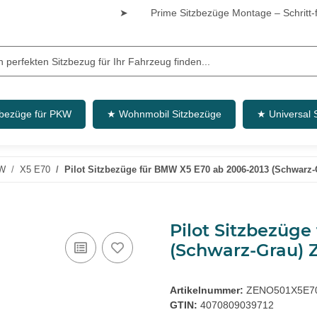
➤
Prime Sitzbezüge Montage – Schritt-fü
zbezüge für PKW
★ Wohnmobil Sitzbezüge
★ Universal 
W
X5 E70
Pilot Sitzbezüge für BMW X5 E70 ab 2006-2013 (Schwarz
Pilot Sitzbezüg
(Schwarz-Grau) 
Artikelnummer:
ZENO501X5E7
GTIN:
4070809039712