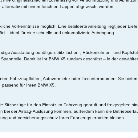
tzt Ihre Originalsitzflächen zuverlässig vor Verschmutzung und Abnutzun
 alternativ mit einem feuchten Lappen abgewischt werden.
he Vorkenntnisse möglich. Eine bebilderte Anleitung liegt jeder Liefer
ärt – ideal für eine schnelle und unkomplizierte Anbringung.
lständige Ausstattung benötigen: Sitzflächen-, Rückenlehnen- und Kop
Spannteile. Damit ist Ihr BMW X5 rundum geschützt – in der gewählt
rker, Fahrzeugflotten, Autovermieter oder Taxiunternehmen. Sie bieten
, passend für Ihren BMW X5.
die Sitzbezüge für den Einsatz im Fahrzeug geprüft und freigegeben si
en bei der Airbag-Auslösung kommen, außerdem kann die Betriebserlau
ssung und Versicherungsschutz Ihres Fahrzeugs erhalten bleiben.