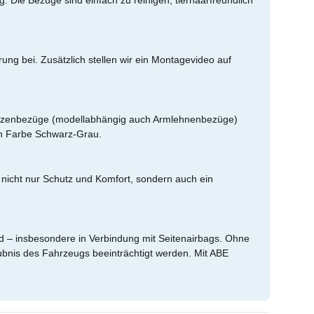
g. Die Bezüge sind einfach zu reinigen, tierhaarfreundlich
ung bei. Zusätzlich stellen wir ein Montagevideo auf
fstützenbezüge (modellabhängig auch Armlehnenbezüge)
en Farbe Schwarz-Grau.
 nicht nur Schutz und Komfort, sondern auch ein
nd – insbesondere in Verbindung mit Seitenairbags. Ohne
bnis des Fahrzeugs beeinträchtigt werden. Mit ABE