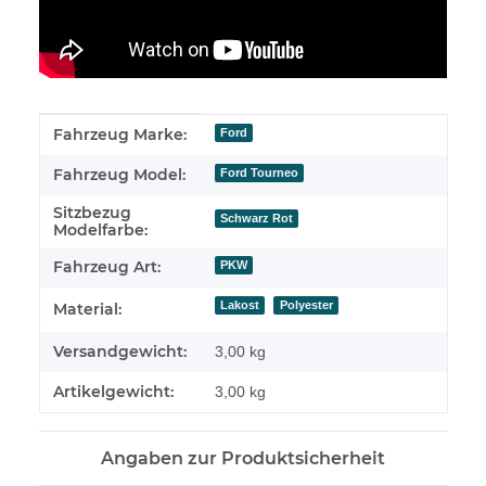
Produkteigenschaft
Wert
Fahrzeug Marke:
Ford
Fahrzeug Model:
Ford Tourneo
Sitzbezug
Schwarz Rot
Modelfarbe:
Fahrzeug Art:
PKW
Lakost
Polyester
Material:
Versandgewicht:
3,00 kg
Artikelgewicht:
3,00
kg
Angaben zur Produktsicherheit