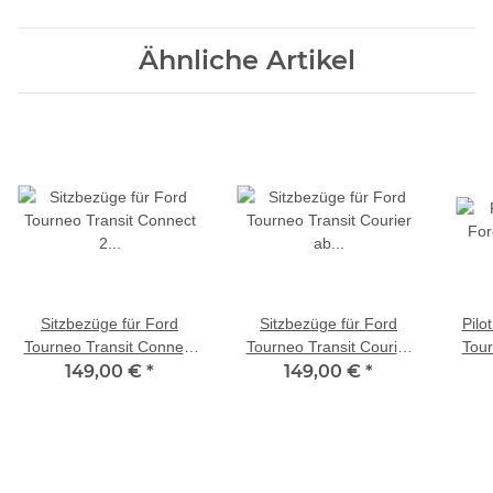
Ähnliche Artikel
Sitzbezüge für Ford
Sitzbezüge für Ford
Pilo
Tourneo Transit Connect
Tourneo Transit Courier
Tour
2 ab 2013-2018
149,00 €
*
ab 2014-2022 (Schwarz-
149,00 €
*
2FL
(Schwarz-Rot) HEPH2 |
Rot) HEPH2 | Mit ABE
Rot
Mit ABE