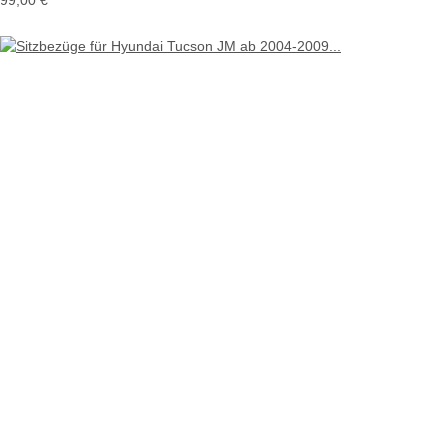
99,00 €
*