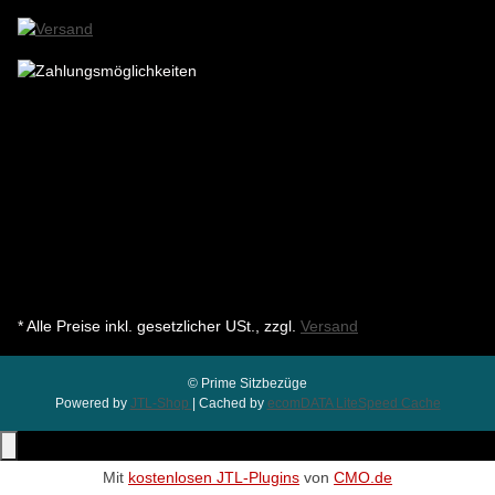
* Alle Preise inkl. gesetzlicher USt., zzgl.
Versand
© Prime Sitzbezüge
Powered by
JTL-Shop
| Cached by
ecomDATA LiteSpeed Cache
Mit
kostenlosen JTL-Plugins
von
CMO.de