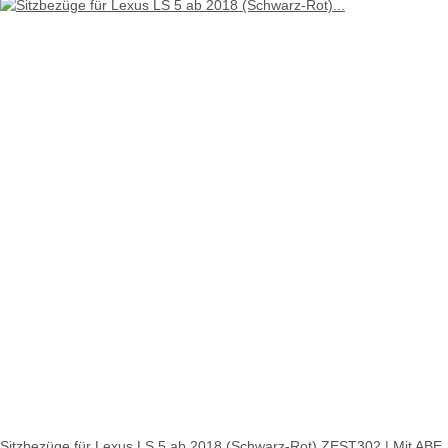
Sitzbezüge für Lexus LS 5 ab 2018 (Schwarz-Rot) ZEST302 | Mit ABE