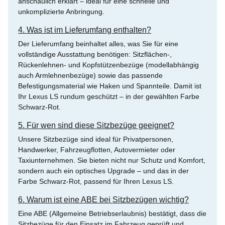
anschaulich erklärt – ideal für eine schnelle und
unkomplizierte Anbringung.
4. Was ist im Lieferumfang enthalten?
Der Lieferumfang beinhaltet alles, was Sie für eine
vollständige Ausstattung benötigen: Sitzflächen-,
Rückenlehnen- und Kopfstützenbezüge (modellabhängig
auch Armlehnenbezüge) sowie das passende
Befestigungsmaterial wie Haken und Spannteile. Damit ist
Ihr Lexus LS rundum geschützt – in der gewählten Farbe
Schwarz-Rot.
5. Für wen sind diese Sitzbezüge geeignet?
Unsere Sitzbezüge sind ideal für Privatpersonen,
Handwerker, Fahrzeugflotten, Autovermieter oder
Taxiunternehmen. Sie bieten nicht nur Schutz und Komfort,
sondern auch ein optisches Upgrade – und das in der
Farbe Schwarz-Rot, passend für Ihren Lexus LS.
6. Warum ist eine ABE bei Sitzbezügen wichtig?
Eine ABE (Allgemeine Betriebserlaubnis) bestätigt, dass die
Sitzbezüge für den Einsatz im Fahrzeug geprüft und