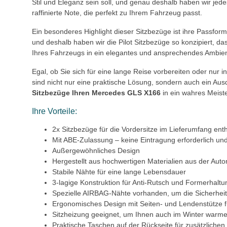
Stil und Eleganz sein soll, und genau deshalb haben wir jede
raffinierte Note, die perfekt zu Ihrem Fahrzeug passt.
Ein besonderes Highlight dieser Sitzbezüge ist ihre Passform, 
und deshalb haben wir die Pilot Sitzbezüge so konzipiert, 
Ihres Fahrzeugs in ein elegantes und ansprechendes Ambien
Egal, ob Sie sich für eine lange Reise vorbereiten oder nur 
sind nicht nur eine praktische Lösung, sondern auch ein Aus
Sitzbezüge Ihren Mercedes GLS X166
in ein wahres Meist
Ihre Vorteile:
2x Sitzbezüge für die Vordersitze im Lieferumfang ent
Mit ABE-Zulassung – keine Eintragung erforderlich und
Außergewöhnliches Design
Hergestellt aus hochwertigen Materialien aus der Auto
Stabile Nähte für eine lange Lebensdauer
3-lagige Konstruktion für Anti-Rutsch und Formerhaltu
Spezielle AIRBAG-Nähte vorhanden, um die Sicherheit
Ergonomisches Design mit Seiten- und Lendenstütze 
Sitzheizung geeignet, um Ihnen auch im Winter warme
Praktische Taschen auf der Rückseite für zusätzliche