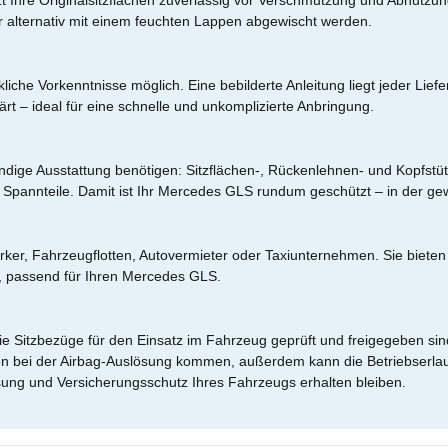
tzt Ihre Originalsitzflächen zuverlässig vor Verschmutzung und Abnutzun
 alternativ mit einem feuchten Lappen abgewischt werden.
he Vorkenntnisse möglich. Eine bebilderte Anleitung liegt jeder Liefer
ärt – ideal für eine schnelle und unkomplizierte Anbringung.
lständige Ausstattung benötigen: Sitzflächen-, Rückenlehnen- und Kop
Spannteile. Damit ist Ihr Mercedes GLS rundum geschützt – in der g
rker, Fahrzeugflotten, Autovermieter oder Taxiunternehmen. Sie bieten
, passend für Ihren Mercedes GLS.
die Sitzbezüge für den Einsatz im Fahrzeug geprüft und freigegeben si
en bei der Airbag-Auslösung kommen, außerdem kann die Betriebserlau
ssung und Versicherungsschutz Ihres Fahrzeugs erhalten bleiben.