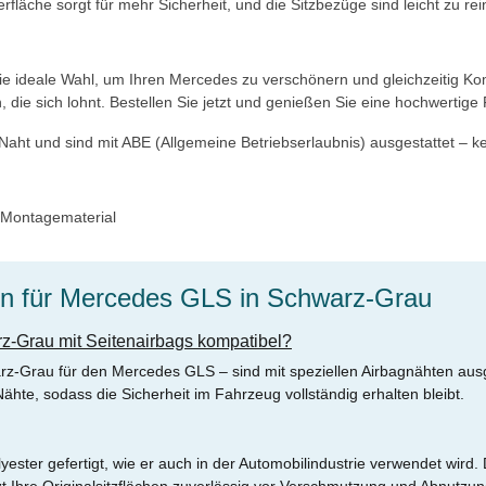
rfläche sorgt für mehr Sicherheit, und die Sitzbezüge sind leicht zu re
die ideale Wahl, um Ihren Mercedes zu verschönern und gleichzeitig Ko
n, die sich lohnt. Bestellen Sie jetzt und genießen Sie eine hochwertige
Naht und sind mit ABE (Allgemeine Betriebserlaubnis) ausgestattet – kei
, Montagematerial
en für Mercedes GLS in Schwarz-Grau
rz-Grau mit Seitenairbags kompatibel?
arz-Grau für den Mercedes GLS – sind mit speziellen Airbagnähten aus
hte, sodass die Sicherheit im Fahrzeug vollständig erhalten bleibt.
ter gefertigt, wie er auch in der Automobilindustrie verwendet wird. D