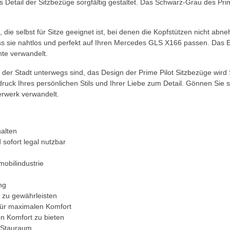
s Detail der Sitzbezüge sorgfältig gestaltet. Das Schwarz-Grau des Pr
die selbst für Sitze geeignet ist, bei denen die Kopfstützen nicht abneh
dass sie nahtlos und perfekt auf Ihren Mercedes GLS X166 passen. Das
te verwandelt.
in der Stadt unterwegs sind, das Design der Prime Pilot Sitzbezüge wi
druck Ihres persönlichen Stils und Ihrer Liebe zum Detail. Gönnen Sie 
erwerk verwandelt.
halten
 sofort legal nutzbar
mobilindustrie
ng
 zu gewährleisten
für maximalen Komfort
n Komfort zu bieten
n Stauraum