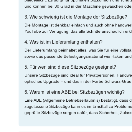
pflegeleicht. Es sorgt für optimalen Sitzkomfort und schü
und können bei 30 Grad in der Maschine gewaschen oder
3. Wie schwierig ist die Montage der Sitzbezüge?
Die Montage ist denkbar einfach und auch ohne handwerklic
YouTube zur Verfügung, das alle Schritte anschaulich erkl
4. Was ist im Lieferumfang enthalten?
Der Lieferumfang beinhaltet alles, was Sie für eine vol
sowie das passende Befestigungsmaterial wie Haken und 
5. Für wen sind diese Sitzbezüge geeignet?
Unsere Sitzbezüge sind ideal für Privatpersonen, Handwe
optisches Upgrade – und das in der Farbe Schwarz-Grau
6. Warum ist eine ABE bei Sitzbezügen wichtig?
Eine ABE (Allgemeine Betriebserlaubnis) bestätigt, dass 
zugelassene Sitzbezüge kann es im Ernstfall zu Problem
geprüfte Sitzbezüge sorgen dafür, dass Sicherheit, Zula