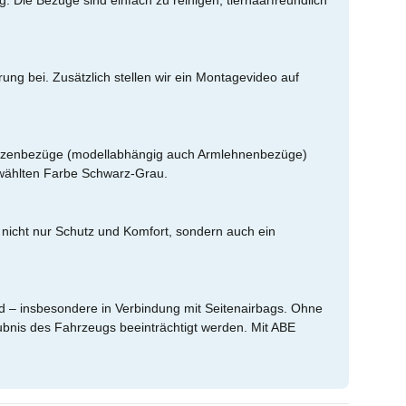
g. Die Bezüge sind einfach zu reinigen, tierhaarfreundlich
ung bei. Zusätzlich stellen wir ein Montagevideo auf
fstützenbezüge (modellabhängig auch Armlehnenbezüge)
ewählten Farbe Schwarz-Grau.
 nicht nur Schutz und Komfort, sondern auch ein
nd – insbesondere in Verbindung mit Seitenairbags. Ohne
bnis des Fahrzeugs beeinträchtigt werden. Mit ABE