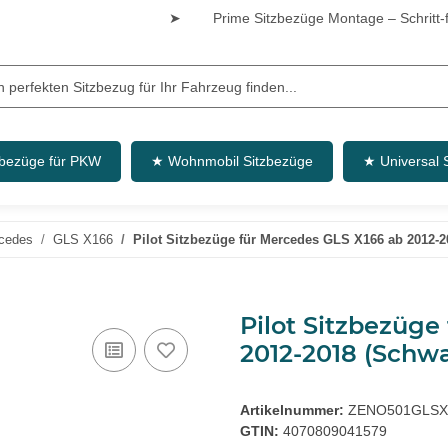
➤
Prime Sitzbezüge Montage – Schritt-fü
zbezüge für PKW
★ Wohnmobil Sitzbezüge
★ Universal 
cedes
GLS X166
Pilot Sitzbezüge für Mercedes GLS X166 ab 2012-
Pilot Sitzbezüge
2012-2018 (Schw
Artikelnummer:
ZENO501GLSX
GTIN:
4070809041579