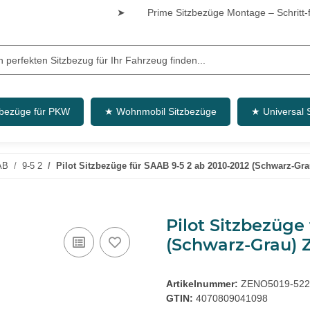
➤
Prime Sitzbezüge Montage – Schritt-fü
zbezüge für PKW
★ Wohnmobil Sitzbezüge
★ Universal 
AB
9-5 2
Pilot Sitzbezüge für SAAB 9-5 2 ab 2010-2012 (Schwarz-Gr
Pilot Sitzbezüge
(Schwarz-Grau)
Artikelnummer:
ZENO5019-522
GTIN:
4070809041098