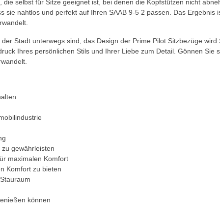
die selbst für Sitze geeignet ist, bei denen die Kopfstützen nicht abneh
ass sie nahtlos und perfekt auf Ihren SAAB 9-5 2 passen. Das Ergebnis
rwandelt.
in der Stadt unterwegs sind, das Design der Prime Pilot Sitzbezüge wi
druck Ihres persönlichen Stils und Ihrer Liebe zum Detail. Gönnen Sie 
rwandelt.
halten
mobilindustrie
ng
 zu gewährleisten
für maximalen Komfort
n Komfort zu bieten
n Stauraum
 genießen können