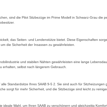
en, sind die Pilot Sitzbezüge im Prime Modell in Schwarz-Grau die p
obesitzer.
ckelt, das Seiten- und Lendenstütze bietet. Diese Eigenschaften sorg
 um die Sicherheit der Insassen zu gewährleisten.
ilindustrie und stabilen Nähten gewährleisten eine lange Lebensdauer 
zu erhalten, selbst nach längerem Gebrauch.
uf alle Standardsitze Ihres SAAB 9-5 2. Sie sind auch für Sitzheizunge
che sorgt für mehr Sicherheit, und die Sitzbezüge sind leicht zu reinig
die ideale Wahl, um Ihren SAAB zu verschönern und gleichzeitig Komfor