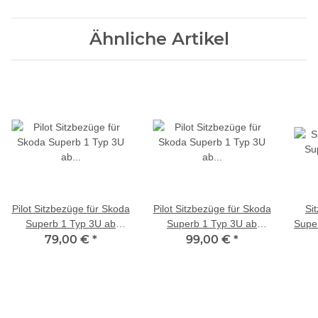
Ähnliche Artikel
Pilot Sitzbezüge für Skoda
Pilot Sitzbezüge für Skoda
Si
Superb 1 Typ 3U ab
Superb 1 Typ 3U ab
Supe
2001-2008 (Schwarz-
79,00 €
*
2001-2008 (Schwarz-
99,00 €
*
20
Grau) ZENO501 | Mit ABE
Grau) ZARA401 | Mit ABE
H