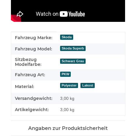
Produkteigenschaft
Wert
Fahrzeug Marke:
Skoda
Fahrzeug Model:
Skoda Superb
Sitzbezug
Schwarz Grau
Modelfarbe:
Fahrzeug Art:
PKW
Polyester
Lakost
Material:
Versandgewicht:
3,00 kg
Artikelgewicht:
3,00
kg
Angaben zur Produktsicherheit