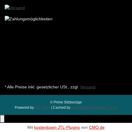
* Alle Preise inkl. gesetzlicher USt., zzgl.
Versand
© Prime Sitzbezüge
Powered by
JTL-Shop
| Cached by
ecomDATA LiteSpeed Cache
Mit
kostenlosen JTL-Plugins
von
CMO.de