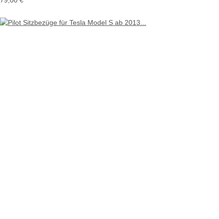
79,00 €
*