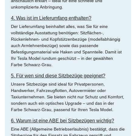
anschaulich erklärt – ideal für eine schnelle und
unkomplizierte Anbringung.
4. Was ist im Lieferumfang enthalten?
Der Lieferumfang beinhaltet alles, was Sie für eine
vollständige Ausstattung benötigen: Sitzflächen-,
Rückenlehnen- und Kopfstützenbezüge (modellabhängig
auch Armlehnenbezüge) sowie das passende
Befestigungsmaterial wie Haken und Spannteile. Damit ist
Ihr Tesla Model rundum geschützt – in der gewählten
Farbe Schwarz-Grau.
5. Für wen sind diese Sitzbezüge geeignet?
Unsere Sitzbezüge sind ideal für Privatpersonen,
Handwerker, Fahrzeugflotten, Autovermieter oder
Taxiunternehmen. Sie bieten nicht nur Schutz und Komfort,
sondern auch ein optisches Upgrade – und das in der
Farbe Schwarz-Grau, passend für Ihren Tesla Model.
6. Warum ist eine ABE bei Sitzbezügen wichtig?
Eine ABE (Allgemeine Betriebserlaubnis) bestätigt, dass die
Sitzbezüge für den Einsatz im Fahrzeug geprüft und