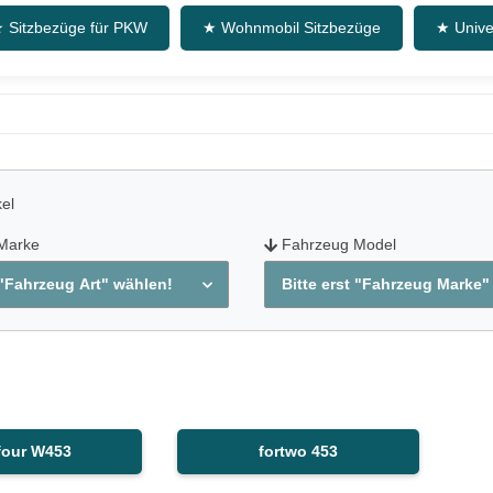
 Sitzbezüge für PKW
★ Wohnmobil Sitzbezüge
★ Unive
kel
Marke
Fahrzeug Model
 "Fahrzeug Art" wählen!
Bitte erst "Fahrzeug Marke"
four W453
fortwo 453