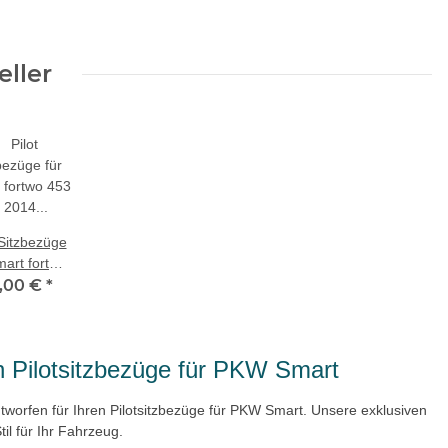
eller
 Sitzbezüge
mart fortwo
 ab 2014
,00 €
*
chwarz-
chwarz)
404 | Mit
en Pilotsitzbezüge für PKW Smart
ABE
ntworfen für Ihren Pilotsitzbezüge für PKW Smart. Unsere exklusiven
il für Ihr Fahrzeug.