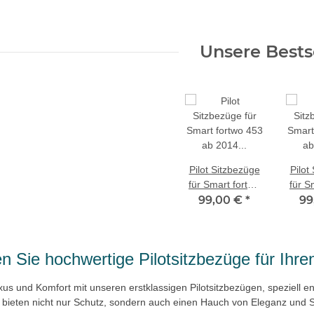
Unsere Bests
Pilot Sitzbezüge
Pilot
für Smart fortwo
für S
453 ab 2014
99,00 €
*
453
99
(Schwarz)
(S
ZARA403 | Mit
S
ABE
ZARA
n Sie hochwertige Pilotsitzbezüge für Ihr
xus und Komfort mit unseren erstklassigen Pilotsitzbezügen, speziell e
e bieten nicht nur Schutz, sondern auch einen Hauch von Eleganz und St