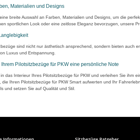
arben, Materialien und Designs
eine breite Auswahl an Farben, Materialien und Designs, um die perfekt
nen sportlichen Look oder eine zeitlose Eleganz bevorzugen, unsere Pro
Langlebigkeit
tzbezüge sind nicht nur ästhetisch ansprechend, sondern bieten auch er
von Luxus und Entspannung.
 Ihrem Pilotsitzbezüge für PKW eine persönliche Note
 in das Interieur Ihres Pilotsitzbezüge für PKW und verleihen Sie ihm 
e, die Ihren Pilotsitzbezüge für PKW Smart aufwerten und Ihr Fahrerle
ls und setzen Sie auf Qualität und Stil.
e Informationen
Sitzbezüge Ratgeber