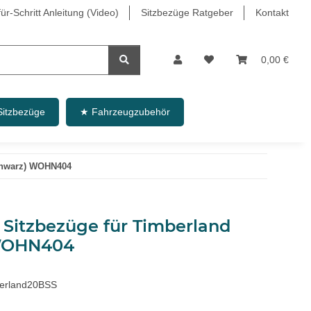
r-Schritt Anleitung (Video)
Sitzbezüge Ratgeber
Kontakt
0,00 €
Sitzbezüge
★ Fahrzeugzubehör
Schwarz) WOHN404
 Sitzbezüge für Timberland
 WOHN404
rland20BSS