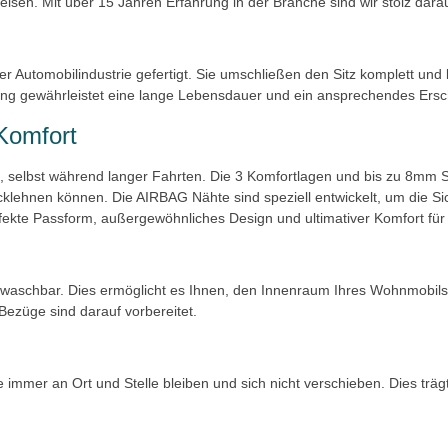
eisen. Mit über 15 Jahren Erfahrung in der Branche sind wir stolz dara
r Automobilindustrie gefertigt. Sie umschließen den Sitz komplett un
ng gewährleistet eine lange Lebensdauer und ein ansprechendes Ersc
Komfort
t, selbst während langer Fahrten. Die 3 Komfortlagen und bis zu 8mm
ücklehnen können. Die AIRBAG Nähte sind speziell entwickelt, um die Si
fekte Passform, außergewöhnliches Design und ultimativer Komfort für
 waschbar. Dies ermöglicht es Ihnen, den Innenraum Ihres Wohnmobils 
Bezüge sind darauf vorbereitet.
ie immer an Ort und Stelle bleiben und sich nicht verschieben. Dies träg