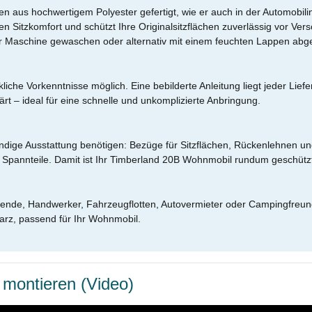
aus hochwertigem Polyester gefertigt, wie er auch in der Automobilin
malen Sitzkomfort und schützt Ihre Originalsitzflächen zuverlässig vor 
der Maschine gewaschen oder alternativ mit einem feuchten Lappen abg
he Vorkenntnisse möglich. Eine bebilderte Anleitung liegt jeder Liefer
ärt – ideal für eine schnelle und unkomplizierte Anbringung.
lständige Ausstattung benötigen: Bezüge für Sitzflächen, Rückenlehne
Spannteile. Damit ist Ihr Timberland 20B Wohnmobil rundum geschützt
sende, Handwerker, Fahrzeugflotten, Autovermieter oder Campingfreund
arz, passend für Ihr Wohnmobil.
 montieren (Video)