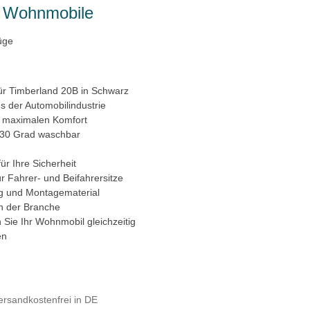
ür Wohnmobile
üge
ür Timberland 20B in Schwarz
s der Automobilindustrie
 maximalen Komfort
i 30 Grad waschbar
ür Ihre Sicherheit
ür Fahrer- und Beifahrersitze
ng und Montagematerial
n der Branche
Sie Ihr Wohnmobil gleichzeitig
en